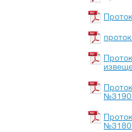
Проток
проток
Проток
извещ
Проток
№31907
Проток
№31807