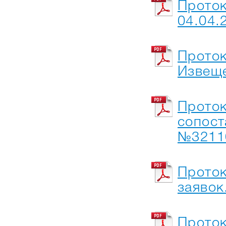
Проток
04.04
Проток
Извещ
Проток
сопост
№3211
Проток
заяво
Проток