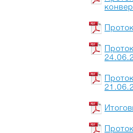
конве
Проток
Проток
24.06.
Проток
21.06.
Итогов
Проток