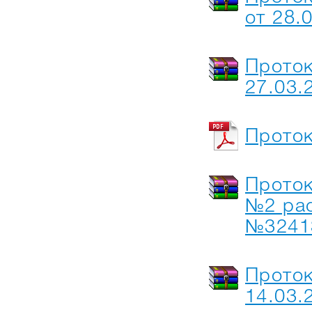
от 28.
Проток
27.03.
Проток
Проток
№2 рас
№32413
Прото
14.03.