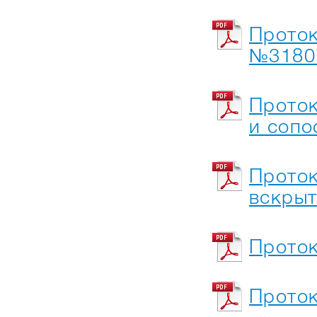
Проток
№31807
Проток
и сопо
Проток
вскрыт
Проток
Проток